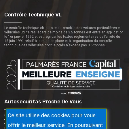
Contrôle Technique VL
Le contrôle technique obligatoire automobile des voitures particulières et
véhicules utilitaires légers de moins de 3.5 tonnes est entré en application
le 1er janvier 1992 et est régi par les textes réglementaires de l’arrêté du
18 juin 1991 relatif à la mise en place et à l’organisation du contrôle
technique des véhicules dont le poids n’excède pas 3.5 tonnes.
Autosecuritas Proche De Vous
Ce site utilise des cookies pour vous
SAINTE LUCE SUR LOIRE (44980)
THOUARE SUR LOIRE (44470)
offrir le meilleur service. En poursuivant
CARQUEFOU (44470)
NANTES (QUARTIER DOULON)